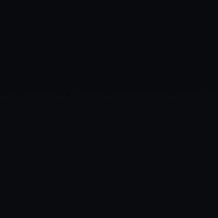
·
HomeBe
at