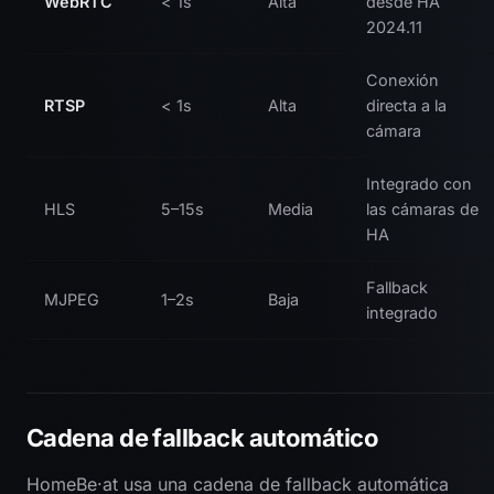
WebRTC
< 1s
Alta
desde HA
2024.11
Conexión
RTSP
< 1s
Alta
directa a la
cámara
Integrado con
HLS
5–15s
Media
las cámaras de
HA
Fallback
MJPEG
1–2s
Baja
integrado
Cadena de fallback automático
HomeBe·at usa una cadena de fallback automática