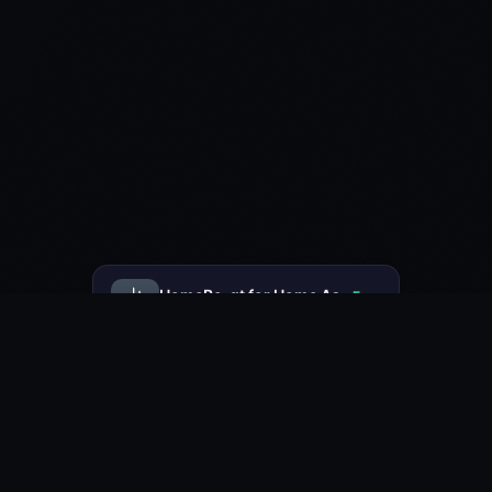
·
HomeBe
at