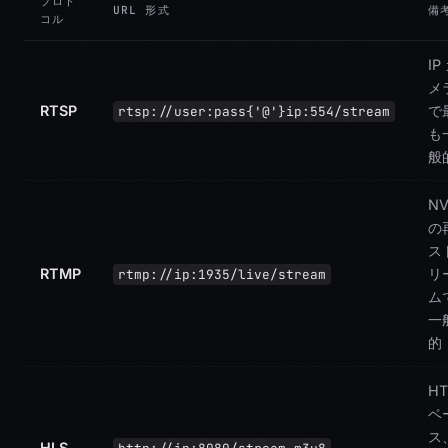
プロト
URL 形式
備
コル
IP
メ
RTSP
で
rtsp://user:pass{'@'}ip:554/stream
も
般
NV
の
ス
RTMP
リ
rtmp://ip:1935/live/stream
ム
一
的
HT
ベ
ス
HLS