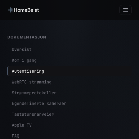
HomeBe·at
DOKUMENTASJON
Oversikt
Kom i gang
Autentisering
WebRTC-strømming
Strømmeprotokoller
Egendefinerte kameraer
Tastatursnarveier
Apple TV
FAQ