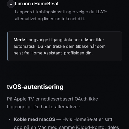
Lim inn i HomeBe·at
4
I appens tilkoblingsinnstillinger velger du LLAT-
alternativet og limer inn tokenet ditt.
Merk:
Langvarige tilgangstokener utløper ikke
automatisk. Du kan trekke dem tilbake når som
helst fra Home Assistant-profilsiden din.
tvOS-autentisering
På Apple TV er nettleserbasert OAuth ikke
tilgjengelig. Du har to alternativer:
Koble med macOS
— Hvis HomeBe·at er satt
opp på en Mac med samme iCloud-konto, deles