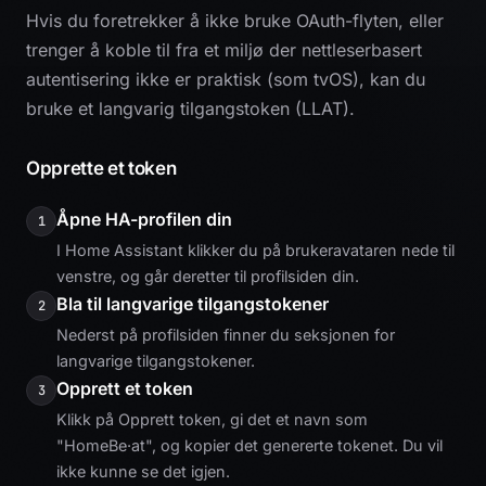
Hvis du foretrekker å ikke bruke OAuth-flyten, eller
trenger å koble til fra et miljø der nettleserbasert
autentisering ikke er praktisk (som tvOS), kan du
bruke et langvarig tilgangstoken (LLAT).
Opprette et token
Åpne HA-profilen din
1
I Home Assistant klikker du på brukeravataren nede til
venstre, og går deretter til profilsiden din.
Bla til langvarige tilgangstokener
2
Nederst på profilsiden finner du seksjonen for
langvarige tilgangstokener.
Opprett et token
3
Klikk på Opprett token, gi det et navn som
"HomeBe·at", og kopier det genererte tokenet. Du vil
ikke kunne se det igjen.