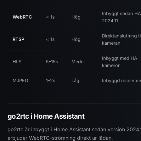
Inbyggt sedan HA
WebRTC
< 1s
Hög
2024.11
Direktanslutning til
RTSP
< 1s
Hög
kameran
Inbyggt med HA-
HLS
5–15s
Medel
kameror
MJPEG
1–2s
Låg
Inbyggd reservme
go2rtc i Home Assistant
go2rtc
är inbyggt i Home Assistant sedan version 2024.
erbjuder WebRTC-strömning direkt ur lådan.