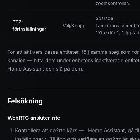
zoomkontrollen.
Sparade
PTZ-
Välj/Knapp
kamerapositioner (t.
förinställningar
"Ytterdörr", "Uppfart
För att aktivera dessa entiteter, följ samma steg som för
kanalen — hitta dem under enhetens inaktiverade entitete
Home Assistant och slå på dem.
Felsökning
WebRTC ansluter inte
Kontrollera att go2rtc körs — I Home Assistant, gå til
Inställningar > Tillägg och verifiera att go2rtc är aktiv