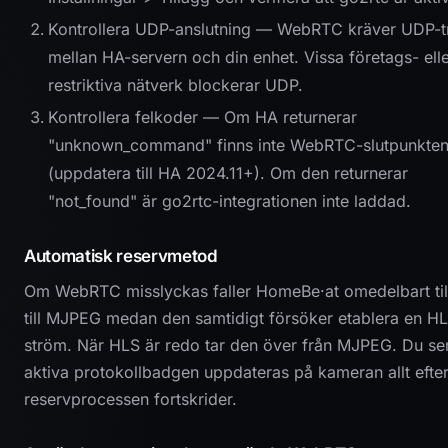
Kontrollera UDP-anslutning — WebRTC kräver UDP-tr
mellan HA-servern och din enhet. Vissa företags- ell
restriktiva nätverk blockerar UDP.
Kontrollera felkoder — Om HA returnerar
"unknown_command" finns inte WebRTC-slutpunkte
(uppdatera till HA 2024.11+). Om den returnerar
"not_found" är go2rtc-integrationen inte laddad.
Automatisk reservmetod
Om WebRTC misslyckas faller HomeBe·at omedelbart ti
till MJPEG medan den samtidigt försöker etablera en H
ström. När HLS är redo tar den över från MJPEG. Du se
aktiva protokollbadgen uppdateras på kameran allt eft
reservprocessen fortskrider.