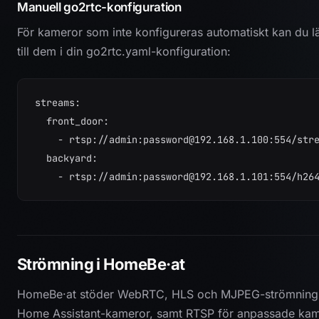
Manuell go2rtc-konfiguration
För kameror som inte konfigureras automatiskt kan du 
till dem i din go2rtc.yaml-konfiguration:
streams:

  front_door:

    - rtsp://admin:
password@192.168.1.100
:554/stre
  backyard:

    - rtsp://admin:
password@192.168.1.101
:554/h26
Strömning i HomeBe·at
HomeBe·at stöder WebRTC, HLS och MJPEG-strömning
Home Assistant-kameror, samt RTSP för anpassade kam