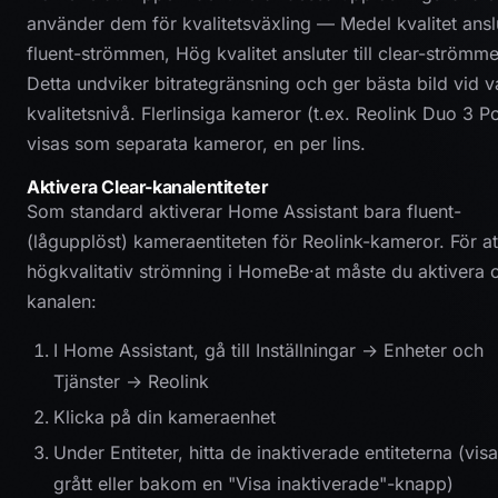
använder dem för kvalitetsväxling — Medel kvalitet anslut
fluent-strömmen, Hög kvalitet ansluter till clear-strömm
Detta undviker bitrategränsning och ger bästa bild vid v
kvalitetsnivå. Flerlinsiga kameror (t.ex. Reolink Duo 3 P
visas som separata kameror, en per lins.
Aktivera Clear-kanalentiteter
Som standard aktiverar Home Assistant bara fluent-
(lågupplöst) kameraentiteten för Reolink-kameror. För at
högkvalitativ strömning i HomeBe·at måste du aktivera c
kanalen:
I Home Assistant, gå till Inställningar → Enheter och
Tjänster → Reolink
Klicka på din kameraenhet
Under Entiteter, hitta de inaktiverade entiteterna (visa
grått eller bakom en "Visa inaktiverade"-knapp)