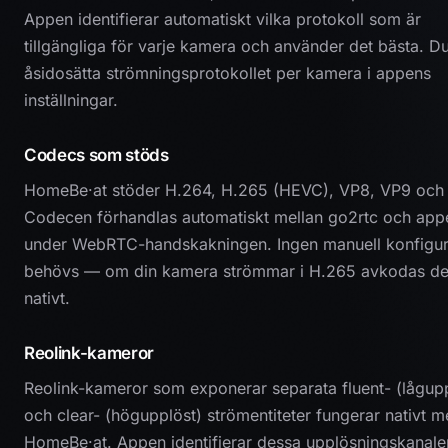
Appen identifierar automatiskt vilka protokoll som är
tillgängliga för varje kamera och använder det bästa. D
åsidosätta strömningsprotokollet per kamera i appens
inställningar.
Codecs som stöds
HomeBe·at stöder H.264, H.265 (HEVC), VP8, VP9 och
Codecen förhandlas automatiskt mellan go2rtc och app
under WebRTC-handskakningen. Ingen manuell konfigur
behövs — om din kamera strömmar i H.265 avkodas d
nativt.
Reolink-kameror
Reolink-kameror som exponerar separata fluent- (lågupp
och clear- (högupplöst) strömentiteter fungerar nativt 
HomeBe·at. Appen identifierar dessa upplösningskanale