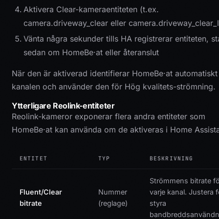
Aktivera Clear-kameraentiteten (t.ex.
camera.driveway_clear eller camera.driveway_clear_
Vänta några sekunder tills HA registrerar entiteten, st
sedan om HomeBe·at eller återanslut
När den är aktiverad identifierar HomeBe·at automatiskt 
kanalen och använder den för Hög kvalitets-strömning.
Ytterligare Reolink-entiteter
Reolink-kameror exponerar flera andra entiteter som
HomeBe·at kan använda om de aktiveras i Home Assista
ENTITET
TYP
BESKRIVNING
Strömmens bitrate fö
Fluent/Clear
Nummer
varje kanal. Justera f
bitrate
(reglage)
styra
bandbreddsanvändn