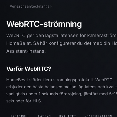
Versionsanteckningar
WebRTC-strömning
WebRTC ger den lägsta latensen för kameraströmn
HomeBe·at. Så här konfigurerar du det med din 
Assistant-instans.
Varför WebRTC?
HomeBe·at stöder flera strömningsprotokoll. WebRTC
erbjuder den bästa balansen mellan låg latens och kvali
vanligtvis under 1 sekunds fördröjning, jämfört med 5–1
sekunder för HLS.
PROTOKOLL
LATENS
KVALITET
KONFIGURATION