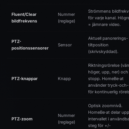
Strömmens bildfrek
Fluent/Clear
Nummer
för varje kanal. Hög
bildfrekvens
(reglage)
= jämnare video.
Aktuell panorerings-
PTZ-
Sensor
tiltposition
positionssensorer
(skrivskyddad).
Riktningsrörelse (vän
höger, upp, ner) och
PTZ-knappar
Knapp
stopp. HomeBe·at
använder tryck-och-
för kontinuerlig rörel
Optisk zoomnivå.
HomeBe·at delar up
Nummer
PTZ-zoom
intervallet i användb
(reglage)
steg för +/-